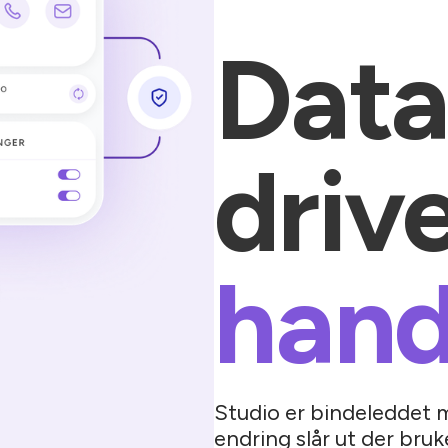
Data
driv
hand
Studio er bindeleddet 
endring slår ut der br
segmenter, tilgang, mod