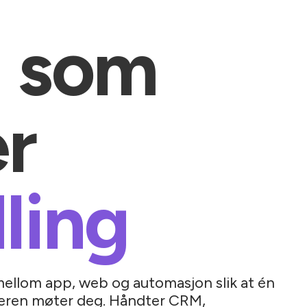
 som
er
ling
mellom app, web og automasjon slik at én
ukeren møter deg. Håndter CRM,
erering, ordre, bookinger og innsikt uten