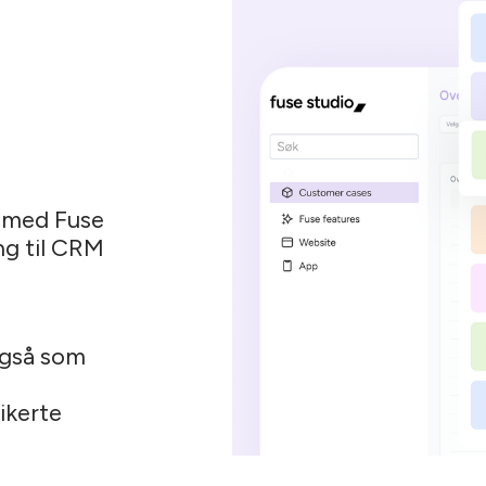
d med Fuse
ing til CRM
også som
ikerte