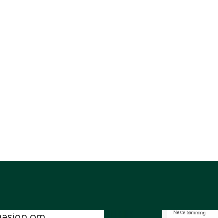
e apper, med over
masjon om