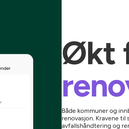
Økt 
reno
Både kommuner og innb
renovasjon. Kravene til 
avfallshåndtering og r