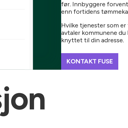
før. Innbyggere forvent
enn fortidens tømmekal
Hvilke tjenester som er 
avtaler kommunene du b
knyttet til din adresse.
KONTAKT FUSE
jon