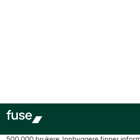
Fuse x
Norkart
MinRenovasjon er en av Norges mest brukt
500 000 brukere. Innbyggere finner infor