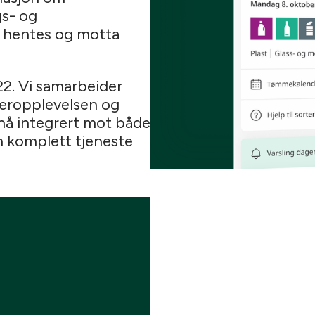
gs- og
ll hentes og motta
22. Vi samarbeider
keropplevelsen og
 nå integrert mot både
n komplett tjeneste