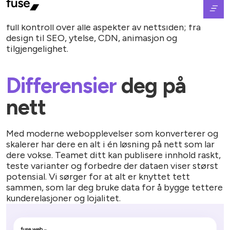
Fuse Web er et rammeverk for web-apper basert på
Klar
React med Fuse som backend og CMS. Det gir oss
full kontroll over alle aspekter av nettsiden; fra
design til SEO, ytelse, CDN, animasjon og
tilgjengelighet.
Differensier
deg på
nett
Med moderne webopplevelser som konverterer og
skalerer har dere en alt i én løsning på nett som lar
dere vokse. Teamet ditt kan publisere innhold raskt,
teste varianter og forbedre der dataen viser størst
potensial. Vi sørger for at alt er knyttet tett
sammen, som lar deg bruke data for å bygge tettere
kunderelasjoner og lojalitet.