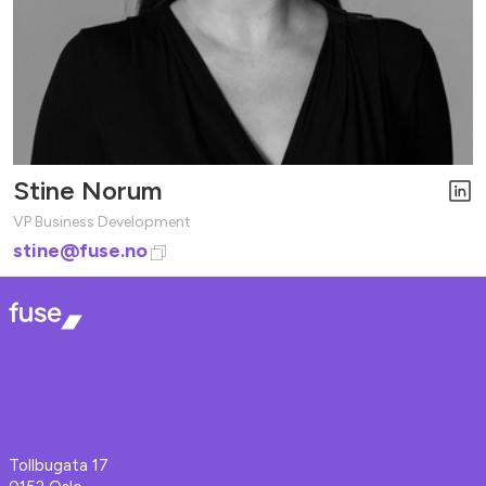
Stine Norum
VP Business Development
stine@fuse.no
Tollbugata 17