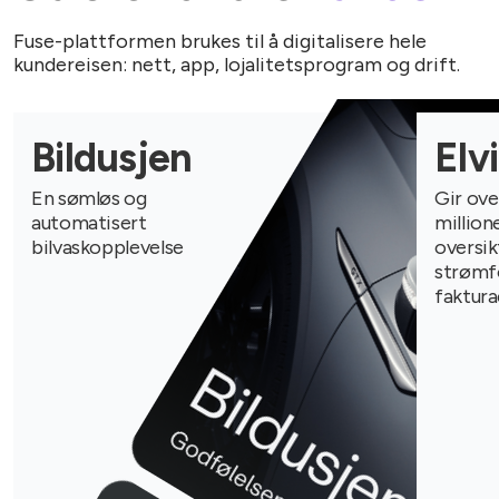
Fuse-plattformen brukes til å digitalisere hele
kundereisen: nett, app, lojalitetsprogram og drift.
Bildusjen
Elv
En sømløs og
Gir ove
automatisert
million
bilvaskopplevelse
oversik
strømf
faktura