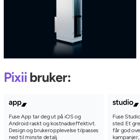
Pixii
bruker:
Fuse App tar deg ut på iOS og
Fuse Studio
Android raskt og kostnadseffektivt.
sted. Et gr
Design og brukeropplevelse tilpasses
får god ove
ned til minste detalj.
kampanjer,