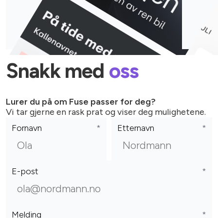
Snakk med
oss
Lurer du på om Fuse passer for deg?
Vi tar gjerne en rask prat og viser deg mulighetene.
Fornavn
*
Etternavn
*
E-post
*
Melding
*